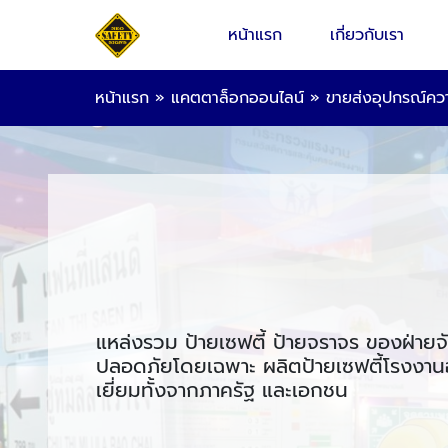
หน้าแรก
เกี่ยวกับเรา
หน้าแรก
»
แคตตาล็อกออนไลน์
»
ขายส่งอุปกรณ์ค
แหล่งรวม ป้ายเซฟตี้ ป้ายจราจร ของฝ่ายจ
ปลอดภัยโดยเฉพาะ ผลิตป้ายเซฟตี้โรงงานอ
เยี่ยมทั้งจากภาครัฐ และเอกชน