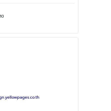
110
gn.yellowpages.co.th