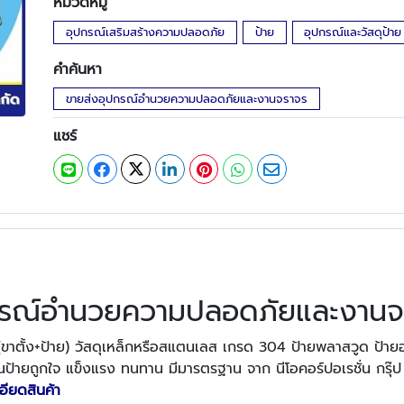
หมวดหมู่
อุปกรณ์เสริมสร้างความปลอดภัย
ป้าย
อุปกรณ์และวัสดุป้าย
คำค้นหา
ขายส่งอุปกรณ์อำนวยความปลอดภัยและงานจราจร
แชร์
กรณ์อำนวยความปลอดภัยและงานจ
ั้ง+ป้าย) วัสดุเหล็กหรือสแตนเลส เกรด 304 ป้ายพลาสวูด ป้ายอล
นป้ายถูกใจ แข็งแรง ทนทาน มีมารตรฐาน จาก นีโอคอร์ปอเรชั่น กรุ๊
ะเอียดสินค้า